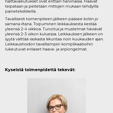
haittavaikutukset ovat erittäin harvinaisia. Haavat
teipataan ja peitetään mittojen mukaan tehdyillä
painetekstiileillä.
Tavallisesti toimenpiteen jälkeen pääsee kotiin jo
samana iltana. Toipuminen leikkauksesta kestää
yleensä 2-4 viikkoa. Turvotus ja mustelmat häviävät
yleensä 2-3 viikon kuluessa. Leikkauksen jälkeen on
syytä välttää raskasta liikuntaa noin kuukauden ajan.
Leikkaushoidon tavallisimpiin komplikaatioihin
lukeutuvat erilaiset haava- ja arpiongelmat.
Kyseistä toimenpidettä tekevät: