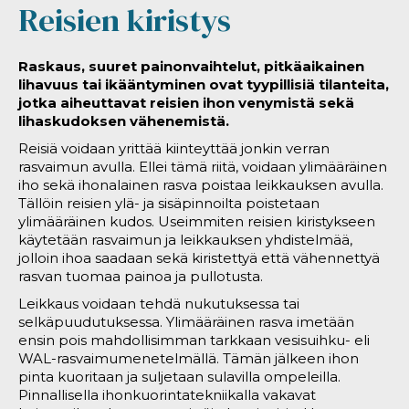
Reisien kiristys
Raskaus, suuret painonvaihtelut, pitkäaikainen
lihavuus tai ikääntyminen ovat tyypillisiä tilanteita,
jotka aiheuttavat reisien ihon venymistä sekä
lihaskudoksen vähenemistä.
Reisiä voidaan yrittää kiinteyttää jonkin verran
rasvaimun avulla. Ellei tämä riitä, voidaan ylimääräinen
iho sekä ihonalainen rasva poistaa leikkauksen avulla.
Tällöin reisien ylä- ja sisäpinnoilta poistetaan
ylimääräinen kudos. Useimmiten reisien kiristykseen
käytetään rasvaimun ja leikkauksen yhdistelmää,
jolloin ihoa saadaan sekä kiristettyä että vähennettyä
rasvan tuomaa painoa ja pullotusta.
Leikkaus voidaan tehdä nukutuksessa tai
selkäpuudutuksessa. Ylimääräinen rasva imetään
ensin pois mahdollisimman tarkkaan vesisuihku- eli
WAL-rasvaimumenetelmällä. Tämän jälkeen ihon
pinta kuoritaan ja suljetaan sulavilla ompeleilla.
Pinnallisella ihonkuorintatekniikalla vakavat