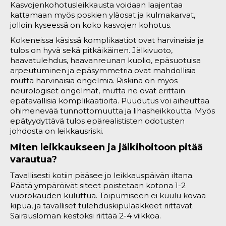
Kasvojenkohotusleikkausta voidaan laajentaa
kattamaan myös poskien yläosat ja kulmakarvat,
jolloin kyseessä on koko kasvojen kohotus.
Kokeneissa käsissä komplikaatiot ovat harvinaisia ja
tulos on hyvä sekä pitkäikäinen. Jälkivuoto,
haavatulehdus, haavanreunan kuolio, epäsuotuisa
arpeutuminen ja epäsymmetria ovat mahdollisia
mutta harvinaisia ongelmia. Riskinä on myös
neurologiset ongelmat, mutta ne ovat erittäin
epätavallisia komplikaatioita. Puudutus voi aiheuttaa
ohimenevää tunnottomuutta ja lihasheikkoutta. Myös
epätyydyttävä tulos epärealististen odotusten
johdosta on leikkausriski.
Miten leikkaukseen ja jälkihoitoon pitää
varautua?
Tavallisesti kotiin pääsee jo leikkauspäivän iltana.
Päätä ympäröivät siteet poistetaan kotona 1-2
vuorokauden kuluttua. Toipumiseen ei kuulu kovaa
kipua, ja tavalliset tulehduskipulääkkeet riittävät.
Sairausloman kestoksi riittää 2-4 viikkoa.