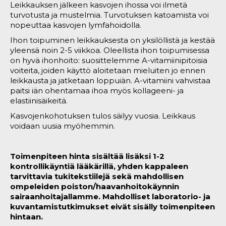
Leikkauksen jälkeen kasvojen ihossa voi ilmetä
turvotusta ja mustelmia. Turvotuksen katoamista voi
nopeuttaa kasvojen lymfahoidolla.
Ihon toipuminen leikkauksesta on yksilöllistä ja kestää
yleensä noin 2-5 viikkoa. Oleellista ihon toipumisessa
on hyvä ihonhoito: suosittelemme A-vitamiinipitoisia
voiteita, joiden käyttö aloitetaan mieluiten jo ennen
leikkausta ja jatketaan loppuiän. A-vitamiini vahvistaa
paitsi iän ohentamaa ihoa myös kollageeni- ja
elastiinisäikeitä.
Kasvojenkohotuksen tulos säilyy vuosia. Leikkaus
voidaan uusia myöhemmin.
Toimenpiteen hinta sisältää lisäksi 1-2
kontrollikäyntiä lääkärillä, yhden kappaleen
tarvittavia tukitekstiilejä sekä mahdollisen
ompeleiden poiston/haavanhoitokäynnin
sairaanhoitajallamme. Mahdolliset laboratorio- ja
kuvantamistutkimukset eivät sisälly toimenpiteen
hintaan.