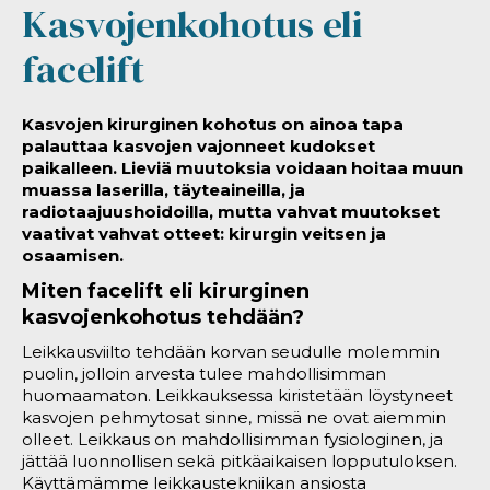
Kasvojenkohotus eli
facelift
Kasvojen kirurginen kohotus on ainoa tapa
palauttaa kasvojen vajonneet kudokset
paikalleen. Lieviä muutoksia voidaan hoitaa muun
muassa laserilla, täyteaineilla, ja
radiotaajuushoidoilla, mutta vahvat muutokset
vaativat vahvat otteet: kirurgin veitsen ja
osaamisen.
Miten facelift eli kirurginen
kasvojenkohotus tehdään?
Leikkausviilto tehdään korvan seudulle molemmin
puolin, jolloin arvesta tulee mahdollisimman
huomaamaton. Leikkauksessa kiristetään löystyneet
kasvojen pehmytosat sinne, missä ne ovat aiemmin
olleet. Leikkaus on mahdollisimman fysiologinen, ja
jättää luonnollisen sekä pitkäaikaisen lopputuloksen.
Käyttämämme leikkaustekniikan ansiosta