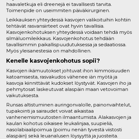
haavaletkuja eli dreenejä ei tavallisesti tarvita.
Toimenpide on useimmiten päiväkirurginen.
Leikkauksen yhteydessä kasvojen valikoituihin kohtiin
tehtävät rasvansiirteet ovat hyvin tavallisia.
Kasvojenkohotuksen yhteydessä voidaan tehdä myös
silmäluomileikkaus. Kasvojenkohotus tehdään
tavallisimmin paikallispuudutuksessa ja sedaatiossa.
Myös yleisanestesia on mahdollinen.
Kenelle kasvojenkohotus sopii?
Kasvojen ikämuutokset johtuvat ihon kimmoisuuden
katoamisesta, rasvakudos vähenee iän myötä ja
kasvoja kiinnittävät kudokset löystyvät. Kasvojen iho ja
pehmytosat laskeutuvat alaspäin maan vetovoiman
vaikutuksesta.
Runsas altistuminen auringonvalolle, painonvaihtelut,
tupakointi ja sairaudet voivat aikaistaa
vanhenemismuutosten ilmaantumista. Alakasvojen ja
kaulan kohotus oikaisee leukalinjaa, suupieliä,
nasolabiaalipoimua (poimu nenän tyvestä viistosti
alaspäin) sekä leuanalusen löysyyttä ja juosteita.