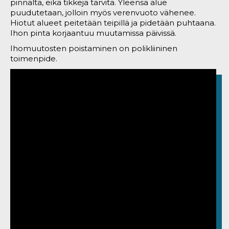
pinnalta, eikä tikkejä tarvita. Yleensä alue
puudutetaan, jolloin myös verenvuoto vähenee.
Hiotut alueet peitetään teipillä ja pidetään puhtaana.
Ihon pinta korjaantuu muutamissa päivissä.
Ihomuutosten poistaminen on polikliininen
toimenpide.