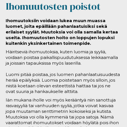
Ihomuutosten poistot
Ihomuutoksiin voidaan lukea muun muassa
luomet, joita epäillään pahanlaatuisiksi sekä
erilaiset syylät. Muutoksia voi olla samalla kertaa
useita. Ihomuutosten hoito on loppujen lopuksi
kuitenkin yksinkertainen toimenpide.
Häiritseviä ihomuutoksia, kuten luomia ja syyliä,
voidaan poistaa paikallispuudutuksessa leikkaamalla
ja joissain tapauksissa myös laserilla.
Luomi pitää poistaa, jos luomen pahanlaatuisuudesta
herää epäilyksiä. Luomia poistetaan myös silloin, jos
niistä koetaan olevan esteettistä haittaa tai jos ne
ovat suuria ja hankaukselle alttiita.
Iän mukana iholle voi myös kerääntyä niin sanottuja
rasvasyyliä tai vanhuuden syyliä, jotka voivat kasvaa
jopa muutaman senttimetrin kokoiseksi ja kutista.
Muutoksia voi olla kymmeniä tai jopa satoja. Nämä
vaarattomat ihomuutokset voidaan höylätä pois ihon