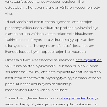
vaikuttaa fyysiseen tai psyykkiseen puoleen. Ero
esteettisen ja korjaavan kirurgian välillä on veteen piirretty
viiva.
Tri Kai Saariniemi osoitti väitöskirjassaan, että rintojen
pienennysleikkauksen vaikutusta potilaan hyvinvointiin ja
elämänlaatuun voidaan verrata tekonivelleikkaukseen.
Tutkimus osoitti myös, että vaikutus säilyy läpi vuosien
eikä kyse ole ns. ”honeymoon-efektistä”, jossa hetken
ihanuus katoaa hyvin nopeasti arjen harmauteen.
Omassa tutkimuksessamme seurasimme
rintaimplanttien
vaikutusta naisten hyvinvointiin. Runsaan puolen vuoden
seurannassa kävi ilmi, että rintaimplantit kohottivat naisten
itsetuntoa merkittävästi. Myös tyytyväisyys omaan kehoon
parani kun taas alttius syömishäiriöihin ja
masentuneisuuteen väheni oleellisesti.
Toinen hyvin yleinen leikkaus on
vatsanpeitteiden kiristys
;
vatsa on käynyt löysäksi ja riippuvaksi joko raskauden tai