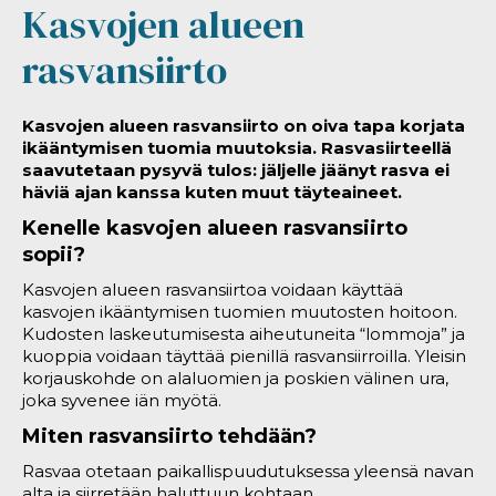
Kasvojen alueen
rasvansiirto
Kasvojen alueen rasvansiirto on oiva tapa korjata
ikääntymisen tuomia muutoksia. Rasvasiirteellä
saavutetaan pysyvä tulos: jäljelle jäänyt rasva ei
häviä ajan kanssa kuten muut täyteaineet.
Kenelle kasvojen alueen rasvansiirto
sopii?
Kasvojen alueen rasvansiirtoa voidaan käyttää
kasvojen ikääntymisen tuomien muutosten hoitoon.
Kudosten laskeutumisesta aiheutuneita “lommoja” ja
kuoppia voidaan täyttää pienillä rasvansiirroilla. Yleisin
korjauskohde on alaluomien ja poskien välinen ura,
joka syvenee iän myötä.
Miten rasvansiirto tehdään?
Rasvaa otetaan paikallispuudutuksessa yleensä navan
alta ja siirretään haluttuun kohtaan