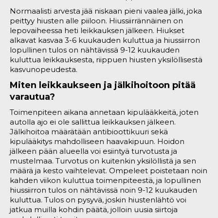
Normaalisti arvesta jää niskaan pieni vaalea jälki, joka
peittyy hiusten alle piiloon. Hiussiirrännäinen on
lepovaiheessa heti leikkauksen jälkeen. Hiukset
alkavat kasvaa 3-6 kuukauden kuluttua ja hiussiirron
lopullinen tulos on nähtävissä 9-12 kuukauden
kuluttua leikkauksesta, riippuen hiusten yksilöllisestä
kasvunopeudesta.
Miten leikkaukseen ja jälkihoitoon pitää
varautua?
Toimenpiteen aikana annetaan kipulääkkeitä, joten
autolla ajo ei ole sallittua leikkauksen jälkeen.
Jälkihoitoa määrätään antibioottikuuri sekä
kipulääkitys mahdolliseen haavakipuun. Hoidon
jälkeen pään alueella voi esiintyä turvotusta ja
mustelmaa. Turvotus on kuitenkin yksilöllistä ja sen
määrä ja kesto vaihtelevat. Ompeleet poistetaan noin
kahden viikon kuluttua toimenpiteestä, ja lopullinen
hiussiirron tulos on nähtävissä noin 9-12 kuukauden
kuluttua. Tulos on pysyvä, joskin hiustenlähtö voi
jatkua muilla kohdin päätä, jolloin uusia siirtoja