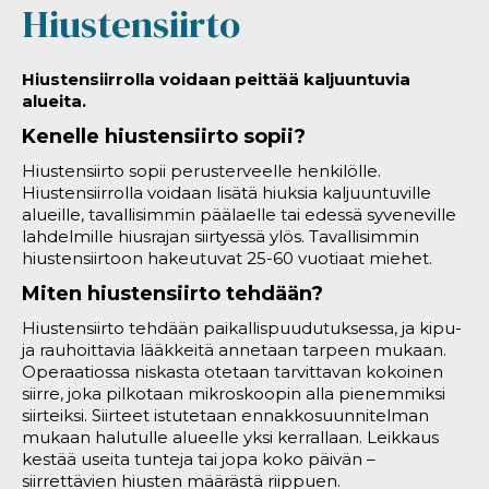
Hiustensiirto
Hiustensiirrolla voidaan peittää kaljuuntuvia
alueita.
Kenelle hiustensiirto sopii?
Hiustensiirto sopii perusterveelle henkilölle.
Hiustensiirrolla voidaan lisätä hiuksia kaljuuntuville
alueille, tavallisimmin päälaelle tai edessä syveneville
lahdelmille hiusrajan siirtyessä ylös. Tavallisimmin
hiustensiirtoon hakeutuvat 25-60 vuotiaat miehet.
Miten hiustensiirto tehdään?
Hiustensiirto tehdään paikallispuudutuksessa, ja kipu-
ja rauhoittavia lääkkeitä annetaan tarpeen mukaan.
Operaatiossa niskasta otetaan tarvittavan kokoinen
siirre, joka pilkotaan mikroskoopin alla pienemmiksi
siirteiksi. Siirteet istutetaan ennakkosuunnitelman
mukaan halutulle alueelle yksi kerrallaan. Leikkaus
kestää useita tunteja tai jopa koko päivän –
siirrettävien hiusten määrästä riippuen.