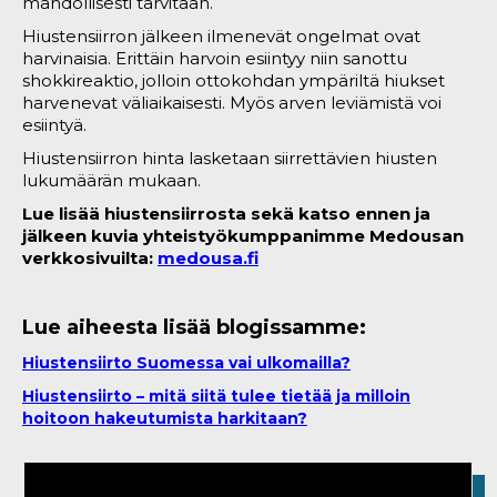
mahdollisesti tarvitaan.
Hiustensiirron jälkeen ilmenevät ongelmat ovat
harvinaisia. Erittäin harvoin esiintyy niin sanottu
shokkireaktio, jolloin ottokohdan ympäriltä hiukset
harvenevat väliaikaisesti. Myös arven leviämistä voi
esiintyä.
Hiustensiirron hinta lasketaan siirrettävien hiusten
lukumäärän mukaan.
Lue lisää hiustensiirrosta sekä katso ennen ja
jälkeen kuvia yhteistyökumppanimme Medousan
verkkosivuilta:
medousa.fi
Lue aiheesta lisää blogissamme:
Hiustensiirto Suomessa vai ulkomailla?
Hiustensiirto – mitä siitä tulee tietää ja milloin
hoitoon hakeutumista harkitaan?