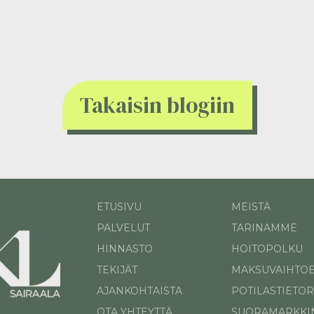
Takaisin blogiin
ETUSIVU
MEISTÄ
PALVELUT
TARINAMME
HINNASTO
HOITOPOLKU
TEKIJÄT
MAKSUVAIHTO
AJANKOHTAISTA
POTILASTIETOR
OTA YHTEYTTÄ
SUORAMARKKIN