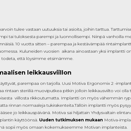
voin tulee vastaan uutuuksia tai asioita, joihin tarttua. Tarttumi
i tai tuloksesta parempi ja luonnollisempi. Niinpä vanhoilla me
äennäisiä. 10 vuotta sitten – parempaa ja kestävämpää rintaimpla
omessa. Kuluneiden vuosien aikana ainoastaan yksi implantti on r
o todeta, että löysimme etsimämme.
imaalisen leikkausviillon
t täyttyvät, parempaa on tarjolla. Uusi Motiva Ergonomix 2 -implan
rintaan steriiliä muoviputkea pitkin jolloin leikkausviilto voi olla t
oisesta viillosta rikkoutumatta. Implantti on myös vähemmän ryppyy
matta rinnan normaaleja tukirakenteita.Tällöin implantti myös py
n pääsee jo leikkauspäivänä. Motiva sai hiljattain Yhdysvaltain elint
plantin käyttöönsä.
Uuden tutkimuksen mukaan
Motiva-implan
ta. Tämä sopii myös omaan kokemukseemme Motivan implanteista.