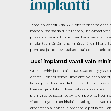
implantti
Rintojen kohotuksia 35 vuotta tehneenä enää har
mahdollista saada turvallisempi, näkymättömämp
pitkään, koska uutuudet ovat harvinaisia tai n
implanttien käytön ensimmäisenä klinikkana Su
pehmeä ja luonteva. Jälkeenpäin onkin helpp
Uusi implantti vaatii vain min
On kuitenkin jälleen aika uudistua: edellytykse
entistä luonnollisempi. Implantti voidaan asentaa 
laittaa paikalleen vain kahden senttimetrin kok
lihaksen ja rintakudoksen väliseen tilaan rikko
pieni viilto suljetaan sulavilla ompeleilla. Kotii
vihdoin myös amerikkalaiset kollegat saavat im
ainoastaan alle yhdellä prosentilla potilais