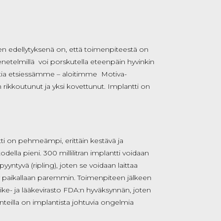
sen edellytyksenä on, että toimenpiteestä on
netelmillä voi porskutella eteenpäin hyvinkin
nttia etsiessämme – aloitimme Motiva-
ikkoutunut ja yksi kovettunut. Implantti on
tti on pehmeämpi, erittäin kestävä ja
odella pieni. 300 millilitran implantti voidaan
ntyvä (ripling), joten se voidaan laittaa
syy paikallaan paremmin. Toimenpiteen jälkeen
arvike- ja lääkevirasto FDA:n hyväksynnän, joten
teilla on implantista johtuvia ongelmia