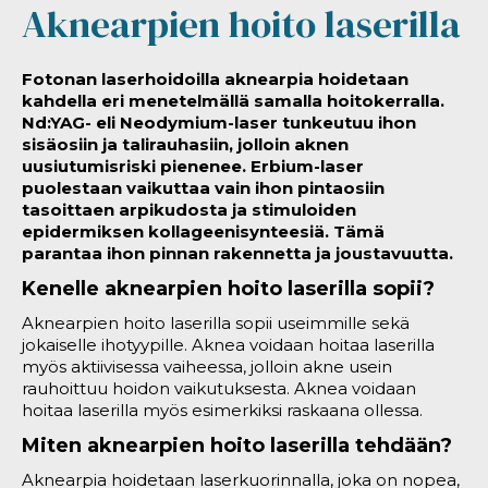
Aknearpien hoito laserilla
Fotonan laserhoidoilla aknearpia hoidetaan
kahdella eri menetelmällä samalla hoitokerralla.
Nd:YAG- eli Neodymium-laser tunkeutuu ihon
sisäosiin ja talirauhasiin, jolloin aknen
uusiutumisriski pienenee. Erbium-laser
puolestaan vaikuttaa vain ihon pintaosiin
tasoittaen arpikudosta ja stimuloiden
epidermiksen kollageenisynteesiä. Tämä
parantaa ihon pinnan rakennetta ja joustavuutta.
Kenelle aknearpien hoito laserilla sopii?
Aknearpien hoito laserilla sopii useimmille sekä
jokaiselle ihotyypille. Aknea voidaan hoitaa laserilla
myös aktiivisessa vaiheessa, jolloin akne usein
rauhoittuu hoidon vaikutuksesta. Aknea voidaan
hoitaa laserilla myös esimerkiksi raskaana ollessa.
Miten aknearpien hoito laserilla tehdään?
Aknearpia hoidetaan laserkuorinnalla, joka on nopea,