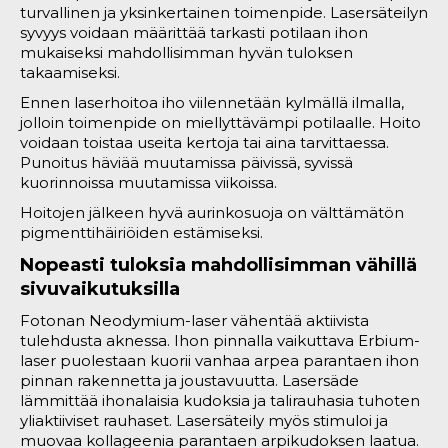
turvallinen ja yksinkertainen toimenpide. Lasersäteilyn
syvyys voidaan määrittää tarkasti potilaan ihon
mukaiseksi mahdollisimman hyvän tuloksen
takaamiseksi.
Ennen laserhoitoa iho viilennetään kylmällä ilmalla,
jolloin toimenpide on miellyttävämpi potilaalle. Hoito
voidaan toistaa useita kertoja tai aina tarvittaessa.
Punoitus häviää muutamissa päivissä, syvissä
kuorinnoissa muutamissa viikoissa.
Hoitojen jälkeen hyvä aurinkosuoja on välttämätön
pigmenttihäiriöiden estämiseksi.
Nopeasti tuloksia mahdollisimman vähillä
sivuvaikutuksilla
Fotonan Neodymium-laser vähentää aktiivista
tulehdusta aknessa. Ihon pinnalla vaikuttava Erbium-
laser puolestaan kuorii vanhaa arpea parantaen ihon
pinnan rakennetta ja joustavuutta. Lasersäde
lämmittää ihonalaisia kudoksia ja talirauhasia tuhoten
yliaktiiviset rauhaset. Lasersäteily myös stimuloi ja
muovaa kollageenia parantaen arpikudoksen laatua.